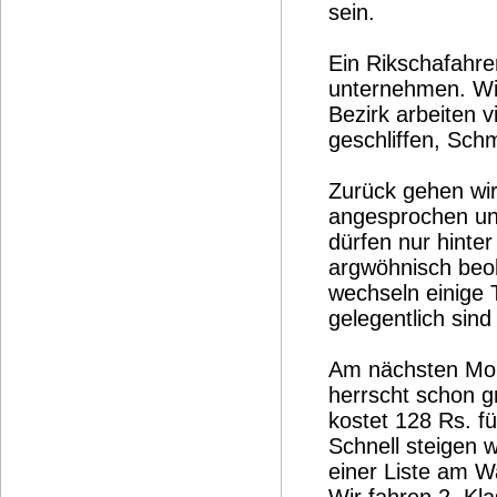
sein.
Ein Rikschafahre
unternehmen. Wir
Bezirk arbeiten v
geschliffen, Sch
Zurück gehen wir
angesprochen und
dürfen nur hinte
argwöhnisch beo
wechseln einige 
gelegentlich sind
Am nächsten Morg
herrscht schon 
kostet 128 Rs. f
Schnell steigen w
einer Liste am 
Wir fahren 2. Kla