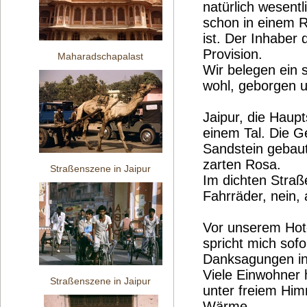
natürlich wesentl
schon in einem R
ist. Der Inhaber 
Provision.
Maharadschapalast
Wir belegen ein 
wohl, geborgen u
Jaipur, die Haupt
einem Tal. Die G
Sandstein gebaut
zarten Rosa.
Straßenszene in Jaipur
Im dichten Straß
Fahrräder, nein,
Vor unserem Hote
spricht mich sof
Danksagungen in 
Viele Einwohner 
Straßenszene in Jaipur
unter freiem Him
Wärme.