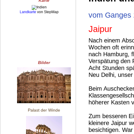
Karte
Landkarte
von StepMap
vom Ganges 
Jaipur
Nach einem Absch
Wochen oft erinn
nach Hamburg, fl
Verspätung den F
Bilder
Acht Stunden spä
Neu Delhi, unser 
Beim Auschecken 
Klassengesellsch
höherer Kasten v
Palast der Winde
Zum besseren Ein
kleinere Jaipur 
besichtigen. War