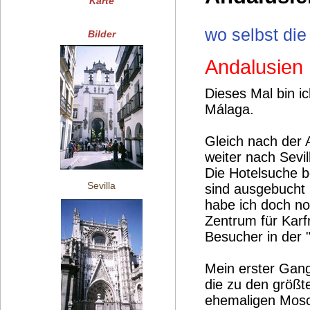
Karte
wo selbst die
Bilder
Andalusien 
Dieses Mal bin i
Málaga.
Gleich nach der 
weiter nach Sevi
Die Hotelsuche b
Sevilla
sind ausgebucht 
habe ich doch noc
Zentrum für Karf
Besucher in der 
Mein erster Gang
die zu den größt
ehemaligen Mosch