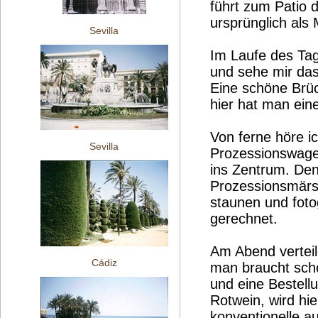
führt zum Patio 
ursprünglich als 
Sevilla
Im Laufe des Tag
und sehe mir das
Eine schöne Brück
hier hat man eine
Von ferne höre ic
Sevilla
Prozessionswagen
ins Zentrum. Den
Prozessionsmärs
staunen und fotog
gerechnet.
Am Abend verteil
Cádiz
man braucht sch
und eine Bestell
Rotwein, wird hie
konventionelle 