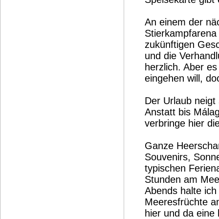
An einem der näc
Stierkampfarena u
zukünftigen Ges
und die Verhandl
herzlich. Aber es
eingehen will, d
Der Urlaub neigt
Anstatt bis Málag
verbringe hier di
Ganze Heerschar
Souvenirs, Sonne
typischen Ferienar
Stunden am Meer
Abends halte ich
Meeresfrüchte a
hier und da eine 