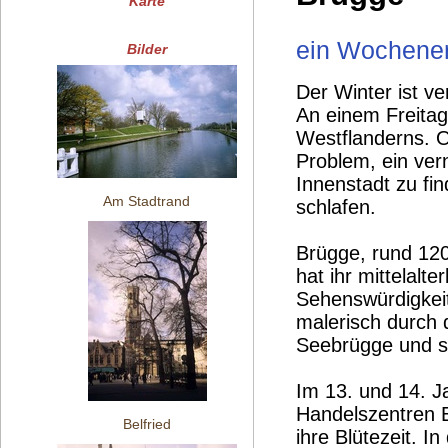
Karte
ein Wochenen
Bilder
Der Winter ist v
An einem Freitag 
Westflanderns. Or
Problem, ein ver
Innenstadt zu fi
Am Stadtrand
schlafen.
Brügge, rund 120
hat ihr mittelalt
Sehenswürdigkeit
malerisch durch 
Seebrügge und s
Im 13. und 14. J
Handelszentren E
Belfried
ihre Blütezeit. I