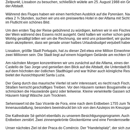
Zeitpunkt, Lissabon zu besuchen, schließlich wütete am 25. August 1988 ein G
der Altstadt.
Während des Fluges haben wir einen herrlichen Ausblick auf die Pyrenäen. Nac
etwa 2 ¾ Stunden, suchen wir uns ein preiswertes Hotel in der Alfama mit Sich
im Flutlicht ein schönes Bild.
Um den ersten Tag der Reise gebührend zu würdigen, kehren wir in ein Fischr
der Wein während des Essens nicht ausgeht. Geld hatten wir vorher schon geta
Wohlig gesättigt bitten wir um die Rechnung, sie wird uns präsentiert, wir gu
dann akzeptieren, dass wir gerade unser halbes Urlaubsbudget verjubelt habe
Lissabon, größte Stadt Portugals, hat zu dieser Zeit etwa eine Million Einwohne
zwei Millionen sein. Die Stadt liegt auf einem hügeligen Gelände am rechten Uf
Am nächsten Morgen konzentrieren wir uns zunächst auf die Alfama, eines der 
Castello de Sao Jorge und genießen den Blick auf die Altstadt, die Unterstadt 
auf dem höchsten der östlichen Stadthügel und war früher auch königliche Re
bietet der Aussichtspunkt Santa Luzia.
Der Gang durch das maurische Viertel ist sehr interessant, es riecht nach Fisch
Straßen herrscht geschäftiges Treiben. Vor den Häusern ranken Bougainville 
schmücken die Hauswände ganz oder teilweise. Kleine verwinkelte Gassen schl
Häusern hängt Wäsche zum Trocknen.
Sehenswert ist die Sao Vicente de Fora, eine nach dem Erdbeben 1755 zum Teil
Innenausstattung, besonders beeindruckt bin ich von den Azulejos im Kreuzga
Die Kathedrale Sé gehört ebenfalls zu unserem Besichtigungsprogramm. Auch
Erdbeben zerstört. Zwei zinnengekrönte Glockentürme und eine Fensterrosette
Unser nächstes Ziel ist der Praca do Comércio. Der "Handelsplatz", der sich zum 