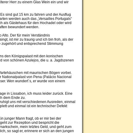
lterer Herr zu einem Glas Wein ein und wir
s sind gut 15 km zu fahren und der Ausflug
arten werden auch das „Versailles Portugals“
ch als Gästehaus für den Hochadel oder wird
haften bewundert werden.
 Alto. Der für mein Verständnis
t, ist mir zu traurig und ich bin froh, als der
äste zugehört und entsprechend Stimmung
uns den Königspalast mit den konischen
 von schönen Azulejos, die u. a. Jagdszenen
artehäuschen mit maurischen Bögen vorbei.
 Nationalpalast von Pena (Palácio Nacional
össer. Wen wundert´s, er wurde von einem
ge in Lissabon, ich muss leider zurück. Eine
ich dem Ende zu.
uhigt uns mit verschiedenen Ausreden, einmal
lett und einmal ist ein technischer Defekt
n junger Mann fragt, ob er mir bei der
r geht zur Rezeption und bespricht die
tmarkschein, mein letztes Geld, und geht zum
ich, so sagt er, erinnere er sich an den jungen