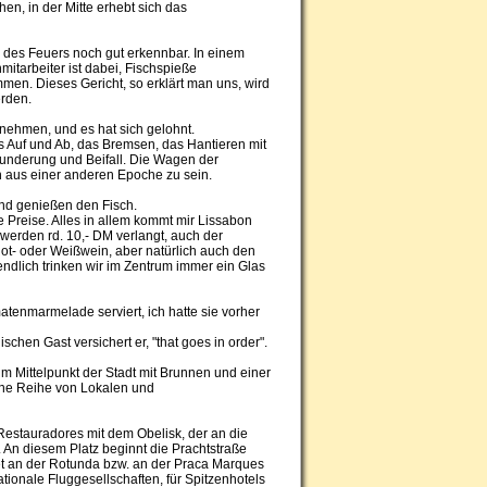
, in der Mitte erhebt sich das
en des Feuers noch gut erkennbar. In einem
itarbeiter ist dabei, Fischspieße
men. Dieses Gericht, so erklärt man uns, wird
erden.
nehmen, und es hat sich gelohnt.
as Auf und Ab, das Bremsen, das Hantieren mit
wunderung und Beifall. Die Wagen der
ch aus einer anderen Epoche zu sein.
und genießen den Fisch.
e Preise. Alles in allem kommt mir Lissabon
 werden rd. 10,- DM verlangt, auch der
Rot- oder Weißwein, aber natürlich auch den
endlich trinken wir im Zentrum immer ein Glas
matenmarmelade serviert, ich hatte sie vorher
schen Gast versichert er, "that goes in order".
m Mittelpunkt der Stadt mit Brunnen und einer
eine Reihe von Lokalen und
 Restauradores mit dem Obelisk, der an die
 An diesem Platz beginnt die Prachtstraße
det an der Rotunda bzw. an der Praca Marques
ionale Fluggesellschaften, für Spitzenhotels