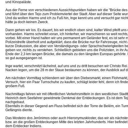
und Kinopaläste.
Aus der Ferne von verschiedenen Aussichtspunkten haben wir die "Brücke des 25. 
und führt über den Tejo zum Problemviertel der Stadt. Aber auf dieser Seite wur
Und da wollen Harms und ich zu Fuß hin, Inge kennt uns und versucht gar nich
hätte ja doch keinen Zweck.
Dann gehen wir los. Es dauert, bis wir endlich oben sind, kalter Wind pfeift uns
vorhanden. Harms schreitet voran, ich hinterher, wir marschieren so weit rechts
vorbei. Mit einer Hand halten wir uns permanent am Geländer fest, es ist sehr 
Polizeistreife überholt und aufgeklärt, dass die Brücke nur für Fahrzeuge, nicht 
kurze Diskussion, die aber von Verständigungs- oder Sprachschwierigkeiten be
geben vor, nichts zu verstehen. Schließlich gebieten uns die Polizisten, in ihr
Ende der 2,3 km langen Brücke, die damals zu den längsten Europas gehörte. E
so gut ausgegangen ist.
Inge wartet, verschmitzt lächelnd, auf uns und zu dritt besuchen wir Christo R
Nacken legen, um die 28 m der Staue bestaunen zu können, der Ausblick auf di
Am nächsten Vormittag schlendern wir über den Diebesmarkt, einen Flohmarkt, d
Versuch, hier ein Paar Turnschuhe zu kaufen, schlägt leider fehl, denn ich fi
großem Fuß.
Nachmittags fahren wir mit öffentlichen Verkehrsmitteln in den westlichen Stad
Heinrich dem Seefahrer gewidmete Denkmal der Entdeckungen. Es ist dem Te
nachgebaut.
Ebenfalls in dieser Gegend am Fluss befindet sich der Torre de Belém, ein Turm
Gefängnis diente.
Das Mosteiro dos Jerónimos oder auch Hieronymuskloster, das wir als nächstes
bzw. an die großen Entdeckungen Mitte des letzten Jahrhunderts. Hier befind
dem Entdecker Indiens.