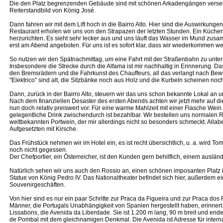
Die den Platz begrenzenden Gebäude sind mit schönen Arkadengängen versehen
Reiterstandbild von König José.
Dann fahren wir mit dem Lift hoch in die Bairro Alto. Hier sind die Auswirkung
Restaurant erholen wir uns von den Strapazen der letzten Stunden. Ein Küchenm
herzurichten. Es sieht sehr lecker aus und uns läuft das Wasser im Mund zusam
erst am Abend angeboten. Für uns ist es sofort klar, dass wir wiederkommen w
So nutzen wir den Spätnachmittag, um eine Fahrt mit der Straßenbahn zu unter
Insbesondere die Strecke durch die Alfama ist mir nachhaltig in Erinnerung. D
den Bremsrädern und die Fahrkunst des Chauffeurs, all das verlangt nach Be
"Elektrico" sind alt, die Sitzbänke noch aus Holz und die Kurbeln scheinen no
Dann, zurück in der Bairro Alto, steuern wir das uns schon bekannte Lokal an 
Nach dem finanziellen Desaster des ersten Abends achten wir jetzt mehr auf di
nun doch relativ preiswert vor. Für eine warme Mahlzeit mit einer Flasche Wein
gelegentliche Drink zwischendurch ist bezahlbar. Wir bestellen uns normalen 
weltbekannten Portwein, der mir allerdings nicht so besonders schmeckt. Allab
Aufgesetzten mit Kirsche.
Das Frühstück nehmen wir im Hotel ein, es ist recht übersichtlich, u. a. wird To
noch nicht gegessen.
Der Chefportier, ein Österreicher, ist den Kunden gern behilflich, einem ausländi
Natürlich sehen wir uns auch den Rossio an, einen schönen imposanten Platz i
Statue von König Pedro IV. Das Nationaltheater befindet sich hier, außerdem 
Souvenirgeschäften.
Von hier sind es nur ein paar Schritte zur Praca da Figueira und zur Praca dos
Männer, die Portugals Unabhängigkeit von Spanien hergestellt haben, erinnert.
Lissabons, die Avenida da Liberdade. Sie ist 1.200 m lang, 90 m breit und en
de Pombal mit dem gleichnamigen Denkmal. Die Avenida ist Adresse für internat