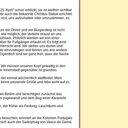
April" schon erblickt, sie ist weithin sichtbar
de auch die bekannte Christus-Statue errichtet.
t erst, uns aufzuhalten oder umzustimmen, es
 um die Ohren und ein Bürgersteig ist nicht
, wie möglich, der Verkehr braust an uns
mühsam. Plötzlich werden wir von einer
aber für Fußgänger erlaubt ist. Es folgt eine
herrscht wird. Wir stellen uns dumm und
 Auto einzusteigen und fahren uns ans andere
igentlich sind wir ganz froh, dass die Sache
ei. Wir müssen unseren Kopf gewaltig in den
e Innenstadt gegenüber ist grandios.
er einmal wöchentlich stattfindet. Mein
nde keine passende Größe und lebe wohl auf zu
tteil Belém und besichtigen zunächst das
jo zugewandt und dem Bug einer Karavelle
, der früher als Festung, Leuchtturm und
 besuchen, erinnert an die Kolonien Portugals
et sich auch der Sarkophag von Vasco da Gama,