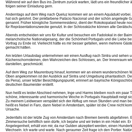
Während wir auf den Bus ins Zentrum zurück warten, lädt uns ein freundlicher ä
folgen seiner Einladung gern.
Anderntags auf dem Weg nach Queluz kommen wir an einem Aquädukt vorbei. E
hat sich gelohnt. Der pinkfarbene Palácio Nacional und der schön angelegte G
genannt. Früher königliche Sommerresidenz, dient der Rokokopalast heute no
für Repräsentationszwecke genutzt. In der Schlossküche können alte Gerätsc
Abends entscheiden wir uns für Kultur und besuchen ein Fadolokal in der Bairro
melancholische Nationalgesang, der die Schönheit Portugals und die Liebe besing
Vortrag zu Ende ist. Vielleicht hätte es mir besser gefallen, wenn mehrere G
gemacht hätten.
Am letzten Urlaubstag unternehmen wir einen Ausflug nach Sintra und sehen 
Küchenschornsteinen, den Wahrzeichen des Schlosses, an. Der Innenraum wird
darstellen, geschmückt.
Auf dem Weg zur Maurenburg hinauf, kommen wir an einem wunderschönen W
Oben angekommen ist der Ausblick auf Sintra und Umgebung phantastisch. Der
da Pena), unser letzter Besichtigungspunkt, erinnert an bayrische Königsschl
deutschen Baumeister erstellt.
Nun heißt es leider Abschied nehmen, Inge und Harms bleiben noch ein paar Ta
schöne, interessante und harmonische Woche in Portugals Hauptstadt neigt s
Zu meinem Leidwesen verspätet sich der Abflug um neun Stunden und man ber
heißt es Nebel in Faro, dann Nebel in Amsterdam, später ist die Crew nicht komp
Ursache.
Jedenfalls ist der letzte Zug von Amsterdam nach Bremen bereits abgefahren. Ei
Zimmersuche behilflich sein dürfe, ich bejahe und wir treten in ein Hotel ein. E
Angelegenheit, erhält von mir, da nur Gulden akzeptiert werden, einen Hunder
Wechseln. Ich warte und warte. Nach geraumer Zeit frage ich den Portier. Natürl