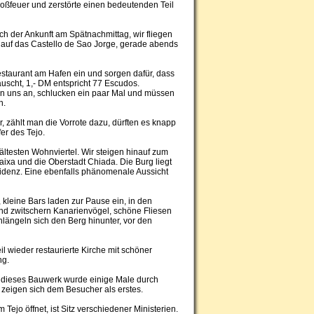
roßfeuer und zerstörte einen bedeutenden Teil
h der Ankunft am Spätnachmittag, wir fliegen
t auf das Castello de Sao Jorge, gerade abends
estaurant am Hafen ein und sorgen dafür, dass
uscht, 1,- DM entspricht 77 Escudos.
cken uns an, schlucken ein paar Mal und müssen
n.
r, zählt man die Vorrote dazu, dürften es knapp
er des Tejo.
ältesten Wohnviertel. Wir steigen hinauf zum
Baixa und die Oberstadt Chiada. Die Burg liegt
sidenz. Eine ebenfalls phänomenale Aussicht
, kleine Bars laden zur Pause ein, in den
und zwitschern Kanarienvögel, schöne Fliesen
ängeln sich den Berg hinunter, vor den
 wieder restaurierte Kirche mit schöner
ng.
 dieses Bauwerk wurde einige Male durch
 zeigen sich dem Besucher als erstes.
Tejo öffnet, ist Sitz verschiedener Ministerien.