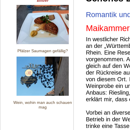
Bilder
Romantik und
Maikammer 
In westlicher Ric
an der „Württemb
Pfälzer Saumagen gefällig?
Rhein. Eine Rese
vorgenommen. Am
gleich auf den W
der Rückreise au
von diesem Ort. 
Weinprobe ein un
Anbaus: Riesling
erklärt mir, dass
Wein, wohin man auch schauen
mag
Vorbei an diverse
Betrieb in der W
trinke eine Tass