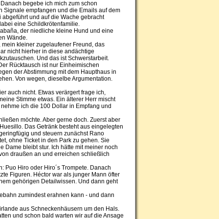
. Danach begebe ich mich zum schon
ch Signale empfangen und die Emails auf dem
i abgeführt und auf die Wache gebracht
bei eine Schildkrötenfamilie.
Cabaña, der niedliche kleine Hund und eine
nen Wände.
e, mein kleiner zugelaufener Freund, das
ar nicht hierher in diese andächtige
kzutauschen. Und das ist Schwerstarbeit.
Der Rücktausch ist nur Einheimischen
 wegen der Abstimmung mit dem Haupthaus in
gehen. Von wegen, dieselbe Argumentation.
ier auch nicht. Etwas verärgert frage ich,
eine Stimme etwas. Ein älterer Herr mischt
g nehme ich die 100 Dollar in Empfang und
chließen möchte. Aber gerne doch. Zuerst aber
 Huesillo. Das Getränk besteht aus eingelegten
geringfügig und steuern zunächst Rano
tet, ohne Ticket in den Park zu gehen. Sie
e Dame bleibt stur. Ich hätte mit meiner noch
 von draußen an und erreichen schließlich
nn: Puo Hiro oder Hiro´s Trompete. Danach
te Figuren. Héctor war als junger Mann öfter
einem gehörigen Detailwissen. Und dann geht
andebahn zumindest erahnen kann - und dann
 Girlande aus Schneckenhäusern um den Hals.
tten und schon bald warten wir auf die Ansage