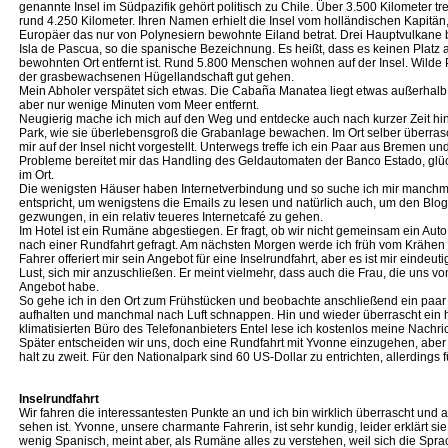
genannte Insel im Südpazifik gehört politisch zu Chile. Über 3.500 Kilometer tr
rund 4.250 Kilometer. Ihren Namen erhielt die Insel vom holländischen Kapitän
Europäer das nur von Polynesiern bewohnte Eiland betrat. Drei Hauptvulkane b
Isla de Pascua, so die spanische Bezeichnung. Es heißt, dass es keinen Platz a
bewohnten Ort entfernt ist. Rund 5.800 Menschen wohnen auf der Insel. Wilde 
der grasbewachsenen Hügellandschaft gut gehen.
Mein Abholer verspätet sich etwas. Die Cabaña Manatea liegt etwas außerhalb 
aber nur wenige Minuten vom Meer entfernt.
Neugierig mache ich mich auf den Weg und entdecke auch nach kurzer Zeit hint
Park, wie sie überlebensgroß die Grabanlage bewachen. Im Ort selber überrasch
mir auf der Insel nicht vorgestellt. Unterwegs treffe ich ein Paar aus Bremen 
Probleme bereitet mir das Handling des Geldautomaten der Banco Estado, glüc
im Ort.
Die wenigsten Häuser haben Internetverbindung und so suche ich mir manchmal 
entspricht, um wenigstens die Emails zu lesen und natürlich auch, um den Blog 
gezwungen, in ein relativ teueres Internetcafé zu gehen.
Im Hotel ist ein Rumäne abgestiegen. Er fragt, ob wir nicht gemeinsam ein Auto
nach einer Rundfahrt gefragt. Am nächsten Morgen werde ich früh vom Krähen 
Fahrer offeriert mir sein Angebot für eine Inselrundfahrt, aber es ist mir eindeu
Lust, sich mir anzuschließen. Er meint vielmehr, dass auch die Frau, die uns v
Angebot habe.
So gehe ich in den Ort zum Frühstücken und beobachte anschließend ein paar S
aufhalten und manchmal nach Luft schnappen. Hin und wieder überrascht ein 
klimatisierten Büro des Telefonanbieters Entel lese ich kostenlos meine Nachr
Später entscheiden wir uns, doch eine Rundfahrt mit Yvonne einzugehen, aber es
halt zu zweit. Für den Nationalpark sind 60 US-Dollar zu entrichten, allerdings f
Inselrundfahrt
Wir fahren die interessantesten Punkte an und ich bin wirklich überrascht und a
sehen ist. Yvonne, unsere charmante Fahrerin, ist sehr kundig, leider erklärt sie
wenig Spanisch, meint aber, als Rumäne alles zu verstehen, weil sich die Spra