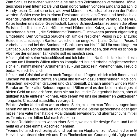
Zum Schluss besuchen wir noch eine mit alten Zeichnungen versehene Höhle
geschlossenen Internetcafé und kann dort draußen vor dem Eingang tatsächli
Handy lesen. Dabei sehe ich, wie zwei Männer in Handschellen von der Polize
werden. Später esse ich in einem Restaurant direkt am Ozean und beobachte da
Abends unterhalte ich mich mit Héctor und Cristobal auf der Veranda unserer 
Katze leisten uns dabei Gesellschaft. Lange Schneckenkränze zieren die offe
Es ist so friedlich hier. Acht Hühner, zwei Hähne, eine Katze, zwei große Hund
rauschende Meer ..., die Schilder mit Tsunami-Fluchtwegen passen eigentlich g
Umgebung. Den Vormittag brauche ich, um die restlichen Pesos in Dollar zurüc
Beide inselansässigen Banken tauschen nur umgekehrt, also Dollar in Pesos. 
vorbehalten und bei der Santander-Bank auch nur bis 11.00 Uhr vormittags -
Santiago. Also schickt man mich zu einem Touristenladen, dort wird es schon 
Aber bei der einzigen Tankstelle soll es möglich sein.
Héctor gibt mir seine Autoschlüssel und ich fahre hin. Natürlich funktioniert es h
warum um Himmels Willen alles so kompliziert ist und erhebe möglicherweise m
sich ein, stimmt meinen Argumenten zu - und zückt sein Portemonnaie. Freudi
bedanke mich herzlich.
Héctor und Cristobal wollen nach Tongariki und fragen, ob ich mich ihnen ans
lunchen wir in einem zentralen Lokal und trinken dazu erfrischenden Mote con
Pfirsichen, gekochten Graupen und Orangensaft. Danach ändern wir den Plan 
Raraku an. Trotz aller Beteuerungen und Bitten wird es den beiden nicht gestat
bieten Geld an und erklären, dass sie nur heute die Gelegenheit haben, aber di
gültigen Karte eintreten können. Also sehen wir uns die steinernen Zeitzeugen
Tongariki. Cristobal ist sichtlich verärgert.
Bei der Weiterfahrt halten wir an einem Stein, mit dem man Töne erzeugen ka
sehen wir uns Papa Vaka an und erkennen in die Steine gezeichnete oder geritz
mit seinem Vater hier, hat die Moai damals erwandert und überrascht uns mit 
es für mich zum dritten Mal nach Anakena.
Auf der Rückfahrt halten wir an einer Stelle, wo man die riesige Start- und L
heißt es wieder einmal Abschied nehmen.
Yvonne holt mich rechtzeitig ab und legt mir im Flughafen zum Abschied eine
Herzlich verabschieden wir uns. Das Einchecken am Counter geht zügig vonsta