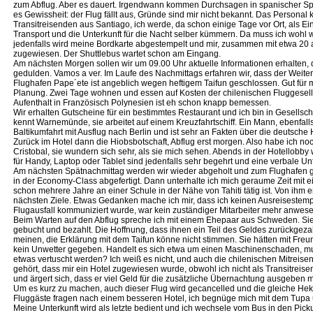
zum Abflug. Aber es dauert. Irgendwann kommen Durchsagen in spanischer Spr
es Gewissheit: der Flug fällt aus, Gründe sind mir nicht bekannt. Das Personal
Transitreisenden aus Santiago, ich werde, da schon einige Tage vor Ort, als E
Transport und die Unterkunft für die Nacht selber kümmern. Da muss ich wohl
jedenfalls wird meine Bordkarte abgestempelt und mir, zusammen mit etwa 20
zugewiesen. Der Shuttlebus wartet schon am Eingang.
Am nächsten Morgen sollen wir um 09.00 Uhr aktuelle Informationen erhalten, 
gedulden. Vamos a ver. Im Laufe des Nachmittags erfahren wir, dass der Weiter
Flughafen Pape´ete ist angeblich wegen heftigem Taifun geschlossen. Gut für 
Planung. Zwei Tage wohnen und essen auf Kosten der chilenischen Fluggesellsc
Aufenthalt in Französisch Polynesien ist eh schon knapp bemessen.
Wir erhalten Gutscheine für ein bestimmtes Restaurant und ich bin in Gesellsch
kennt Warnemünde, sie arbeitet auf einem Kreuzfahrtschiff. Ein Mann, ebenfal
Baltikumfahrt mit Ausflug nach Berlin und ist sehr an Fakten über die deutsche H
Zurück im Hotel dann die Hiobsbotschaft, Abflug erst morgen. Also habe ich noch 
Cristobal, sie wundern sich sehr, als sie mich sehen. Abends in der Hotellobby
für Handy, Laptop oder Tablet sind jedenfalls sehr begehrt und eine verbale Un
Am nächsten Spätnachmittag werden wir wieder abgeholt und zum Flughafen ge
in der Economy-Class abgefertigt. Dann unterhalte ich mich geraume Zeit mit e
schon mehrere Jahre an einer Schule in der Nähe von Tahiti tätig ist. Von ihm e
nächsten Ziele. Etwas Gedanken mache ich mir, dass ich keinen Ausreisestemp
Flugausfall kommuniziert wurde, war kein zuständiger Mitarbeiter mehr anwese
Beim Warten auf den Abflug spreche ich mit einem Ehepaar aus Schweden. Sie
gebucht und bezahlt. Die Hoffnung, dass ihnen ein Teil des Geldes zurückgeza
meinen, die Erklärung mit dem Taifun könne nicht stimmen. Sie hätten mit Freun
kein Unwetter gegeben. Handelt es sich etwa um einen Maschinenschaden, m
etwas vertuscht werden? Ich weiß es nicht, und auch die chilenischen Mitreisen
gehört, dass mir ein Hotel zugewiesen wurde, obwohl ich nicht als Transitreisend
und ärgert sich, dass er viel Geld für die zusätzliche Übernachtung ausgeben 
Um es kurz zu machen, auch dieser Flug wird gecancelled und die gleiche Hekt
Fluggäste fragen nach einem besseren Hotel, ich begnüge mich mit dem Tupa 
Meine Unterkunft wird als letzte bedient und ich wechsele vom Bus in den Picku