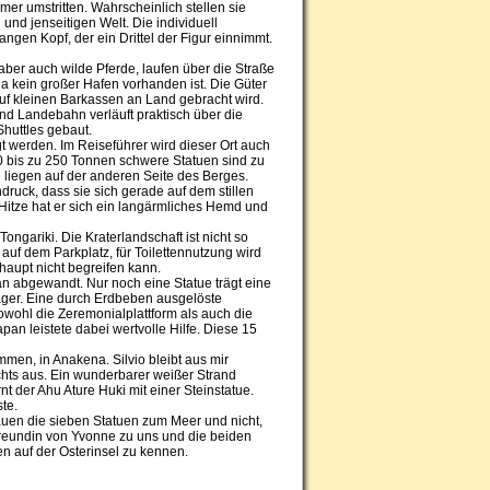
er umstritten. Wahrscheinlich stellen sie
und jenseitigen Welt. Die individuell
gen Kopf, der ein Drittel der Figur einnimmt.
, aber auch wilde Pferde, laufen über die Straße
da kein großer Hafen vorhanden ist. Die Güter
uf kleinen Barkassen an Land gebracht wird.
nd Landebahn verläuft praktisch über die
Shuttles gebaut.
t werden. Im Reiseführer wird dieser Ort auch
0 bis zu 250 Tonnen schwere Statuen sind zu
 liegen auf der anderen Seite des Berges.
druck, dass sie sich gerade auf dem stillen
er Hitze hat er sich ein langärmliches Hemd und
ngariki. Die Kraterlandschaft ist nicht so
auf dem Parkplatz, für Toilettennutzung wird
haupt nicht begreifen kann.
an abgewandt. Nur noch eine Statue trägt eine
ager. Eine durch Erdbeben ausgelöste
owohl die Zeremonialplattform als auch die
an leistete dabei wertvolle Hilfe. Diese 15
ommen, in Anakena. Silvio bleibt aus mir
chts aus. Ein wunderbarer weißer Strand
t der Ahu Ature Huki mit einer Steinstatue.
te.
hauen die sieben Statuen zum Meer und nicht,
 Freundin von Yvonne zu uns und die beiden
n auf der Osterinsel zu kennen.