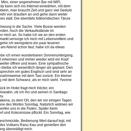
i Miro, einer angenehmen Bar mit WiFi,
y kann sich ins Internet einwählen, mit dem
oblem, man braucht Zeit und ganz viel Geduld.
 mihi von draußen an und gehe dann weiter
s statt. Die ebenfalls folkloristischen Tänze
Schwung in die Sache. Viele Busse werden
erden. Auch die Verkaufsstände im
n mich an. So habe ich sie an den ersten
rmarkt versorge ich mich mit Lebensmitteln und
tgehe ich wenigstens ein paar teueren
ne am Abend schon faul, habe ich da etwas
rlebe ich einen wunderbaren Sonnenuntergang,
t erkennen und immer wieder wird ein Kopf
weiter öffnen und lesen. Eine sympathische
o bleibe ich wesentlich länger als geplant. Den
sprechen ein gutes Englisch und sind sehr an
nahmsweise mit dem Taxi zurück. Ein kleiner
g mit dem Schwanz, als er mich sieht. Yvonne
ck im Hotel fragt mich Héctor, ein
lowakin, ob ich ihn und seinen in Santiago
zu.
akena, zu dem Ort, den wir vor einigen Tagen
Sinne des Wortes Sonntag. Natürlich widmen wir
rfen uns in die Fluten. Später beim
rt und Kokosnüsse pflückt. Ein Sonntag, wie
eschmückte, Bedienung Wert darauf legt, mit
l des Vulkans Ranu Kau und genießen den
ung überwältigt mich.