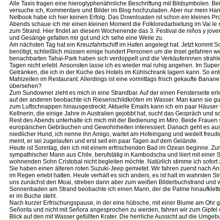
Alle Taxis tragen eine hieroglyphenähnliche Beschriftung mit Bildsymbolen. Be
versuche ich, Kommentare und Bilder im Blog hochzuladen. Aber nur mein Hand
Netbook habe ich hier keinen Erfolg. Das Downloaden ist schon ein kleines Pr
Abends schaue ich mir einen kleinen Moment die Folkloredarbietung im Vai le
zum Strand. Hier findet an diesem Wochenende das 3. Festival de niños y jovene
und Gesänge gefallen mir gut und ich sehe eine Weile zu.
Am nächsten Tag hat ein Kreuzfahrtschiff im Hafen angelegt hat. Jetzt kommt 
benötigt, schließlich müssen einige hundert Personen um die Insel gefahren w
benachbarten Tahai-Park haben sich verdoppelt und die Verkäuferinnen strahle
Tagen nicht erlebt. Ansonsten lasse ich es wieder mal ruhig angehen. Im Supe
Getränken, die ich in der Küche des Hotels im Kühlschrank lagern kann. So en
Mahlzeiten im Restaurant. Allerdings ist eine vormittags frisch gekaufte Bana
übersehen?
Zum Sundowner zieht es mich in eine Strandbar. Auf der einen Fensterseite e
auf der anderen beobachte ich Riesenschildkröten im Wasser. Man kann sie gu
zum Luftschnappen hinausgestreckt. Aktuelle Emails kann ich ein paar Häuser 
Kellnerin, die einige Jahre in Australien gejobbt hat, sucht das Gespräch und s
Rest des Abends unterhalte ich mich mit der Bedienung im Miro. Beide Frauen 
europäischen Gebräuchen und Gewohnheiten interessiert. Danach geht es aus
niedlicher Hund, ich nenne ihn Amigo, wartet am Hofeingang und wedelt freudi
meint, er sei zugelaufen und erst seit ein paar Tagen auf dem Gelände.
Heute ist Sonntag, den ich mit einem erfrischenden Bad im Ozean beginne. Zurü
sympathischer Mann aus Chile, berufstätig in Kambodscha und liiert mit einer S
wohnenden Sohn Cristobal nicht begleiten möchte. Natürlich stimme ich sofort 
Sie haben einen älteren roten Suzuki-Jeep gemietet. Wir fahren zuerst nach An
im Regen erlebt hatten. Heute verhält es sich anders, es ist halt im wahrsten 
uns zunächst den Moai, streben dann aber zum weißen Bilderbuchstrand und we
Sonnenbaden am Strand beobachte ich einen Mann, der die Palme hinaufklette
er im Buche steht.
Nach kurzer Erfrischungspause, in der eine hübsche, mit einer Blume am Ohr g
Señorita und nicht mit Señora angesprochen zu werden, fahren wir zum Gipfe
Blick auf den mit Wasser gefüllten Krater. Die herrliche Aussicht auf die Umgeb