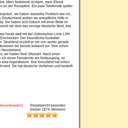
abe. Mein Notebook ist darin, mein Ebook
m an der Rezeption. Ein paar Telefonate später
Gespräch, sie haben dasselbe Problem wie ich,
 Deutschland wollen sie anwaltliche Hilfe in
by. Sie haben sich hübsch mit einer Blüte im
ennt mir stolz das einzige deutsche Wort, das
ir heute statt mit der chilenischen Linie LAN
 Einchecken. Der freundliche Australier
n. Strahlend erzählt er mir von seiner gerade
en kommen mir bereits bekannt vor. Vom schon
in Neuseeland.
r, wir haben freie Sitzwahl. Nach einer
ge ich einen Fenstersitz am Notausgang, so
 eine Argentinierin. Ihre Kreuzfahrt hat schon
t wird. Sie hat deutsche Vorfahren und bestellt
 herunterladen]
Reisebericht bewerten
(bisher 1874 Stimmen)