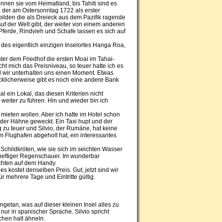
ennen sie vom Heimatland, bis Tahiti sind es
, der am Ostersonntag 1722 als erster
ilden die als Dreieck aus dem Pazifik ragende
uf der Welt gibt, der weiter von einem anderen
Pferde, Rindvieh und Schafe lassen es sich auf
des eigentlich einzigen Inselortes Hanga Roa,
er dem Friedhof die ersten Moai im Tahai-
t mich das Preisniveau, so teuer hatte ich es
und wir unterhalten uns einen Moment. Etwas
klicherweise gibt es noch eine andere Bank
ein Lokal, das diesen Kriterien nicht
weiter zu führen. Hin und wieder bin ich
 mieten wollen. Aber ich hatte im Hotel schon
der Hähne geweckt. Ein Taxi hupt und der
tig zu teuer und Silvio, der Rumäne, hat keine
om Flughafen abgeholt hat, ein interessantes
childkröten, wie sie sich im seichten Wasser
heftiger Regenschauer. Im wunderbar
ichten auf dem Handy.
 kostet denselben Preis. Gut, jetzt sind wir
ür mehrere Tage und Eintritte gültig.
ngetan, was auf dieser kleinen Insel alles zu
 nur in spanischer Sprache. Silvio spricht
chen halt ähneln.