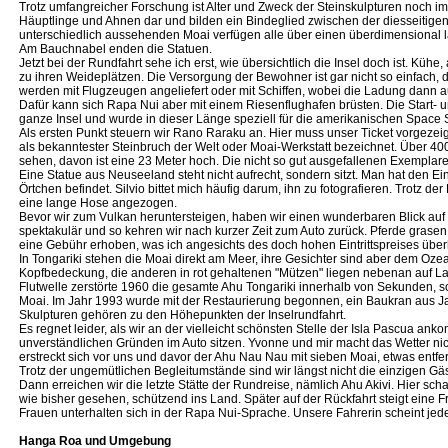
Trotz umfangreicher Forschung ist Alter und Zweck der Steinskulpturen noch imm
Häuptlinge und Ahnen dar und bilden ein Bindeglied zwischen der diesseitigen 
unterschiedlich aussehenden Moai verfügen alle über einen überdimensional lan
Am Bauchnabel enden die Statuen.
Jetzt bei der Rundfahrt sehe ich erst, wie übersichtlich die Insel doch ist. Kühe
zu ihren Weideplätzen. Die Versorgung der Bewohner ist gar nicht so einfach, 
werden mit Flugzeugen angeliefert oder mit Schiffen, wobei die Ladung dann a
Dafür kann sich Rapa Nui aber mit einem Riesenflughafen brüsten. Die Start- u
ganze Insel und wurde in dieser Länge speziell für die amerikanischen Space 
Als ersten Punkt steuern wir Rano Raraku an. Hier muss unser Ticket vorgezeig
als bekanntester Steinbruch der Welt oder Moai-Werkstatt bezeichnet. Über 40
sehen, davon ist eine 23 Meter hoch. Die nicht so gut ausgefallenen Exemplare
Eine Statue aus Neuseeland steht nicht aufrecht, sondern sitzt. Man hat den Ein
Örtchen befindet. Silvio bittet mich häufig darum, ihn zu fotografieren. Trotz d
eine lange Hose angezogen.
Bevor wir zum Vulkan heruntersteigen, haben wir einen wunderbaren Blick auf To
spektakulär und so kehren wir nach kurzer Zeit zum Auto zurück. Pferde grasen 
eine Gebühr erhoben, was ich angesichts des doch hohen Eintrittspreises über
In Tongariki stehen die Moai direkt am Meer, ihre Gesichter sind aber dem Oze
Kopfbedeckung, die anderen in rot gehaltenen "Mützen" liegen nebenan auf L
Flutwelle zerstörte 1960 die gesamte Ahu Tongariki innerhalb von Sekunden, s
Moai. Im Jahr 1993 wurde mit der Restaurierung begonnen, ein Baukran aus Jap
Skulpturen gehören zu den Höhepunkten der Inselrundfahrt.
Es regnet leider, als wir an der vielleicht schönsten Stelle der Isla Pascua ank
unverständlichen Gründen im Auto sitzen. Yvonne und mir macht das Wetter ni
erstreckt sich vor uns und davor der Ahu Nau Nau mit sieben Moai, etwas entfern
Trotz der ungemütlichen Begleitumstände sind wir längst nicht die einzigen Gäs
Dann erreichen wir die letzte Stätte der Rundreise, nämlich Ahu Akivi. Hier sc
wie bisher gesehen, schützend ins Land. Später auf der Rückfahrt steigt eine
Frauen unterhalten sich in der Rapa Nui-Sprache. Unsere Fahrerin scheint jede
Hanga Roa und Umgebung