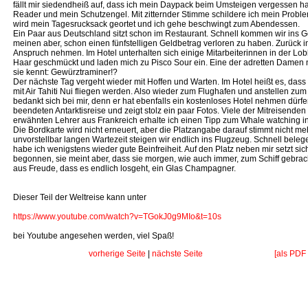
fällt mir siedendheiß auf, dass ich mein Daypack beim Umsteigen vergessen h
Reader und mein Schutzengel. Mit zitternder Stimme schildere ich mein Proble
wird mein Tagesrucksack geortet und ich gehe beschwingt zum Abendessen.
Ein Paar aus Deutschland sitzt schon im Restaurant. Schnell kommen wir ins 
meinen aber, schon einen fünfstelligen Geldbetrag verloren zu haben. Zurück in
Anspruch nehmen. Im Hotel unterhalten sich einige Mitarbeiterinnen in der Lob
Haar geschmückt und laden mich zu Pisco Sour ein. Eine der adretten Damen n
sie kennt: Gewürztraminer!?
Der nächste Tag vergeht wieder mit Hoffen und Warten. Im Hotel heißt es, dass w
mit Air Tahiti Nui fliegen werden. Also wieder zum Flughafen und anstellen zum
bedankt sich bei mir, denn er hat ebenfalls ein kostenloses Hotel nehmen dürfe
beendeten Antarktisreise und zeigt stolz ein paar Fotos. Viele der Mitreisend
erwähnten Lehrer aus Frankreich erhalte ich einen Tipp zum Whale watching 
Die Bordkarte wird nicht erneuert, aber die Platzangabe darauf stimmt nicht meh
unvorstellbar langen Wartezeit steigen wir endlich ins Flugzeug. Schnell bele
habe ich wenigstens wieder gute Beinfreiheit. Auf den Platz neben mir setzt sich
begonnen, sie meint aber, dass sie morgen, wie auch immer, zum Schiff gebrach
aus Freude, dass es endlich losgeht, ein Glas Champagner.
Dieser Teil der Weltreise kann unter
https://www.youtube.com/watch?v=TGokJ0g9MIo&t=10s
bei Youtube angesehen werden, viel Spaß!
vorherige Seite
|
nächste Seite
[als PDF