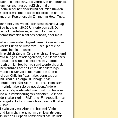
ache, die nichts Gutes verheißen und dann ist
 kümmert sich ausschließlich um die
inheimischer behandelt und soll mich um den
 wieder etwas energischer gesprochen haben,
 anderen Personen, ein Zimmer im Hotel Tupa
dann heißt es, wir müssen uns bis zum Mittag
flug heute um 20.00 Uhr erfolgen soll. Der
meine Urlaubskasse, schlecht für meine
haft hört sich nicht schlecht an, aber mein
aft von reizenden Argentiniern. Die eine Frau
ls beim Lunch an unserem Tisch, plant eine
auptstadt interessiert.
reichlich Zeit. Im Ort treffe ich auf Héctor und
 wird nur gesurft oder gelesen, die Steckdosen
terhaltung scheint es nicht mehr zu geben.
fahren. Ich beeile mich und werde als erster
inem französischen Lehrer, der allerdings
rhalte ich wertvolle Informationen für meine
el von Chile im Pass habe, denn als der
nd. Aber die Sorge ist unbegründet.
 haben ein Fünf-Sterne-Hotel auf Bora Bora
hlt wird, haben sie aufgegeben. Andere
den in Pape´ete telefoniert und dort hätte es
uss aus versicherungstechnischen Gründen
den haben keine Erklärung. Ein Australier hat
er gelte. Er fragt, wie ich es geschafft habe
musste.
ik wie vor zwei Abenden beginnt. Viele
und kann dann endlich in den Bus steigen.
p, der das Gepäck transportiert hat. Im Hotel